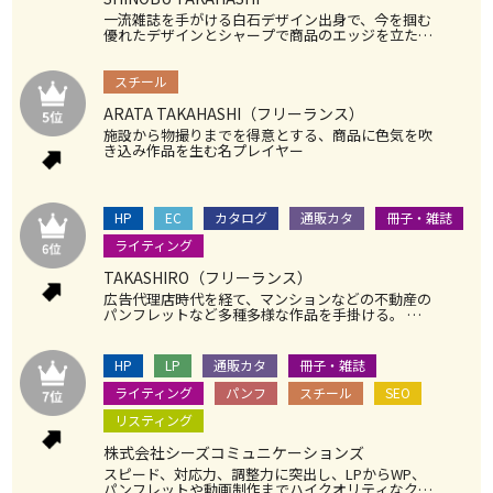
一流雑誌を手がける白石デザイン出身で、今を掴む
優れたデザインとシャープで商品のエッジを立たせ
る構成を得意として多くのクライアントから指示が
ある一押しデザイナー
スチール
ARATA TAKAHASHI（フリーランス）
施設から物撮りまでを得意とする、商品に色気を吹
き込み作品を生む名プレイヤー
HP
EC
カタログ
通販カタ
冊子・雑誌
ライティング
TAKASHIRO（フリーランス）
広告代理店時代を経て、マンションなどの不動産の
パンフレットなど多種多様な作品を手掛ける。 商
品の特性を的確に掴む独自の手法でコピーライティ
ングを完結。実直で、適正なライティングを得意と
する安定感抜群のライター。
HP
LP
通販カタ
冊子・雑誌
ライティング
パンフ
スチール
SEO
リスティング
株式会社シーズコミュニケーションズ
スピード、対応力、調整力に突出し、LPからWP、
パンフレットや動画制作までハイクオリティなクリ