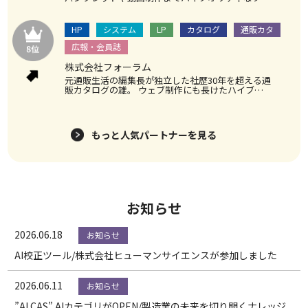
エイティブを可能にするマルチなパートナー。社歴
は20年を超え、その経験からの豊富な知識は絶賛。
ワクワクするようなデザインは必見。
HP
システム
LP
カタログ
通販カタ
広報・会員誌
株式会社フォーラム
元通販生活の編集長が独立した社歴30年を超える通
販カタログの雄。 ウェブ制作にも長けたハイブリ
ッドなパートナー
もっと人気パートナーを見る
お知らせ
2026.06.18
お知らせ
AI校正ツール/株式会社ヒューマンサイエンスが参加しました
2026.06.11
お知らせ
”AI CAS” AIカテゴリがOPEN/製造業の未来を切り開くナレッジ