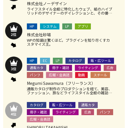
株式会社ノーデザイン
ライフスタイル全般に特化したウェブ、紙のハイブ
リッドのデザイナーのデイレクションと、その優れ
た対応力は安定感抜群。繊細でセンス溢れるデザイ
ンはココ。
HP
システム
LP
アプリ
株式会社砂場
WPの知識は驚くほど。プラグインを知り尽くすカ
スタマイズ王。
HP
EC
LP
カタログ
販・広ツール
通販カタ
冊子・雑誌
ライティング
広告
パンフ
広報・会員誌
動画
スチール
Megumi Sawamura（フリーランス）
通販カタログ制作のプロダクションを経て、美容、
ファッション、旅などライフスタイル全般の雑誌か
ら大手企業の会報誌をメインに、編集からライティ
ングを行うハイブリッドなパートーナー。 攻めの
ライティングを得意とし、女性ものは多角的な言葉
カタログ
販・広ツール
通販カタ
のマジックによりクライアントを驚かせる。
冊子・雑誌
ライティング
広告
パンフ
広報・会員誌
SHINOBU TAKAHASHI