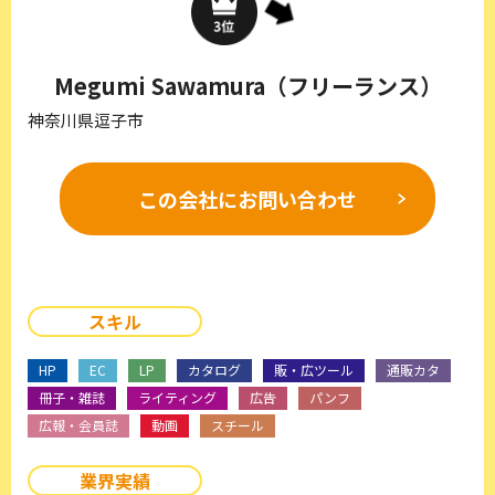
Megumi Sawamura（フリーランス）
神奈川県逗子市
この会社に
お問い合わせ
スキル
HP
EC
LP
カタログ
販・広ツール
通販カタ
冊子・雑誌
ライティング
広告
パンフ
広報・会員誌
動画
スチール
業界実績