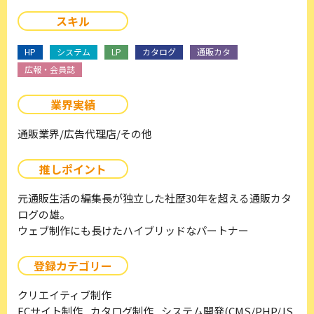
スキル
HP
システム
LP
カタログ
通販カタ
広報・会員誌
業界実績
通販業界/広告代理店/その他
推しポイント
元通販生活の編集長が独立した社歴30年を超える通販カタ
ログの雄。
ウェブ制作にも長けたハイブリッドなパートナー
登録カテゴリー
クリエイティブ制作
ECサイト制作 , カタログ制作 , システム開発(CMS/PHP/JS