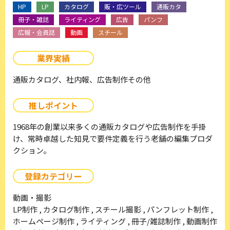
HP
LP
カタログ
販・広ツール
通販カタ
冊子・雑誌
ライティング
広告
パンフ
広報・会員誌
動画
スチール
業界実績
通販カタログ、社内報、広告制作その他
推しポイント
1968年の創業以来多くの通販カタログや広告制作を手掛
け、常時卓越した知見で要件定義を行う老舗の編集プロダ
クション。
登録カテゴリー
動画・撮影
LP制作 , カタログ制作 , スチール撮影 , パンフレット制作 ,
ホームページ制作 , ライティング , 冊子/雑誌制作 , 動画制作