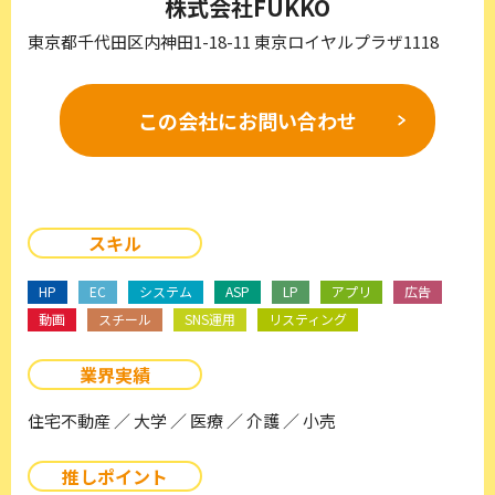
株式会社FUKKO
東京都千代田区内神田1-18-11 東京ロイヤルプラザ1118
この会社に
お問い合わせ
スキル
HP
EC
システム
ASP
LP
アプリ
広告
動画
スチール
SNS運用
リスティング
業界実績
住宅不動産 ／ 大学 ／ 医療 ／ 介護 ／ 小売
推しポイント