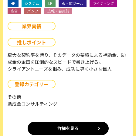
HP
システム
LP
販・広ツール
ライティング
広告
パンフ
広報・会員誌
業界実績
推しポイント
膨大な契約率を誇り、そのデータの蓄積による補助金、助
成金の企画を圧倒的なスピードで書き上げる。
クライアントニーズを掴み、成功に導く小さな巨人
登録カテゴリー
その他
助成金コンサルティング
詳細を見る