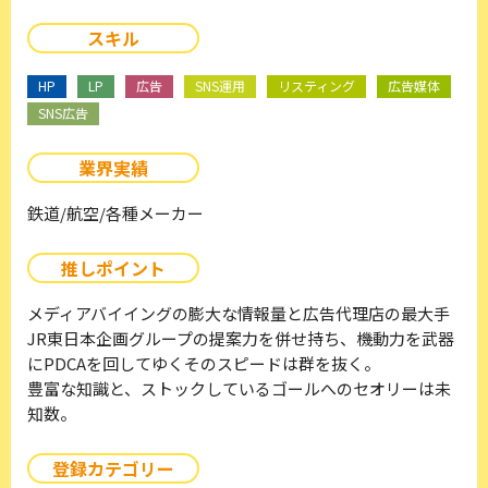
スキル
HP
LP
広告
SNS運用
リスティング
広告媒体
SNS広告
業界実績
鉄道/航空/各種メーカー
推しポイント
メディアバイイングの膨大な情報量と広告代理店の最大手
JR東日本企画グループの提案力を併せ持ち、機動力を武器
にPDCAを回してゆくそのスピードは群を抜く。
豊富な知識と、ストックしているゴールへのセオリーは未
知数。
登録カテゴリー