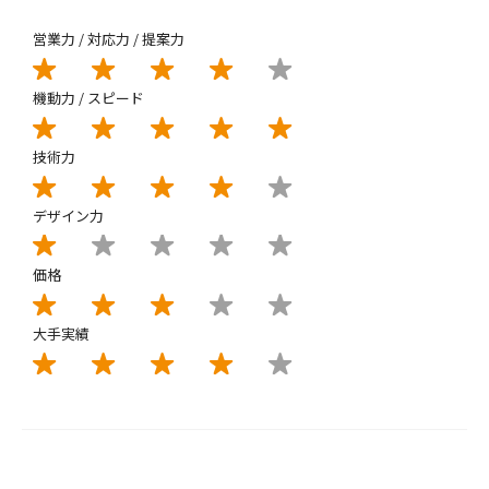
営業力 / 対応力 / 提案力
機動力 / スピード
技術力
デザイン力
価格
大手実績