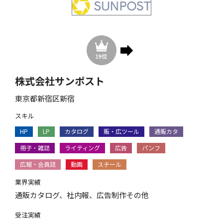
株式会社サンポスト
東京都新宿区新宿
スキル
HP
LP
カタログ
販・広ツール
通販カタ
冊子・雑誌
ライティング
広告
パンフ
広報・会員誌
動画
スチール
業界実績
通販カタログ、社内報、広告制作その他
受注実績