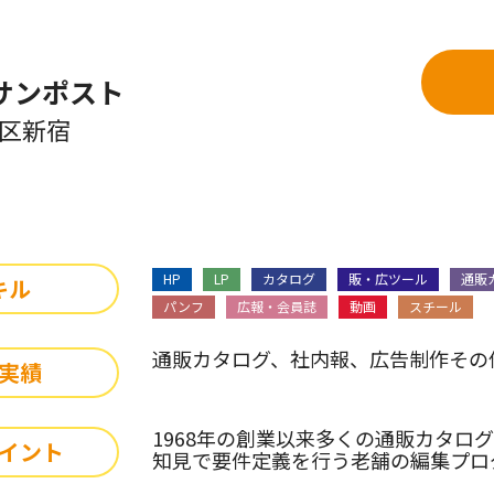
サンポスト
区新宿
HP
LP
カタログ
販・広ツール
通販
キル
パンフ
広報・会員誌
動画
スチール
通販カタログ、社内報、広告制作その
実績
1968年の創業以来多くの通販カタロ
イント
知見で要件定義を行う老舗の編集プロ