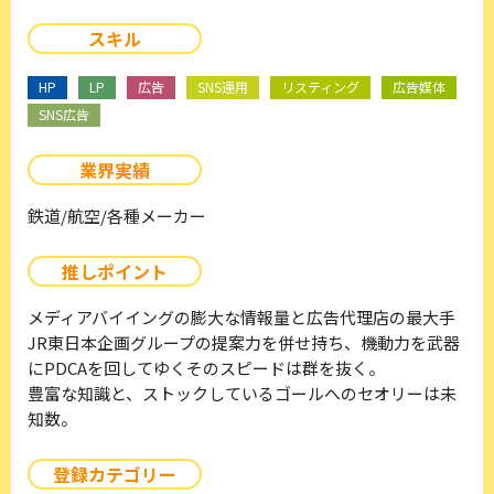
スキル
HP
LP
広告
SNS運用
リスティング
広告媒体
SNS広告
業界実績
鉄道/航空/各種メーカー
推しポイント
メディアバイイングの膨大な情報量と広告代理店の最大手
JR東日本企画グループの提案力を併せ持ち、機動力を武器
にPDCAを回してゆくそのスピードは群を抜く。
豊富な知識と、ストックしているゴールへのセオリーは未
知数。
登録カテゴリー