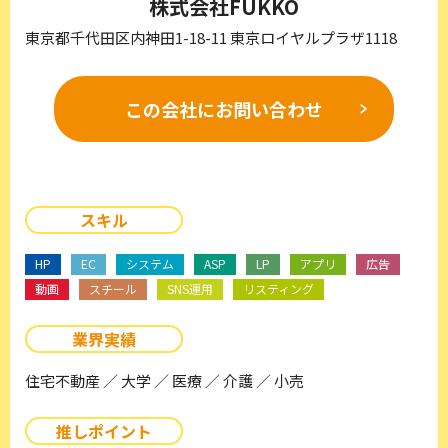
株式会社FUKKO
東京都千代田区内神田1-18-11 東京ロイヤルプラザ1118
この会社に
お問い合わせ
スキル
HP
EC
システム
ASP
LP
アプリ
広告
動画
スチール
SNS運用
リスティング
業界実績
住宅不動産 ／ 大学 ／ 医療 ／ 介護 ／ 小売
推しポイント