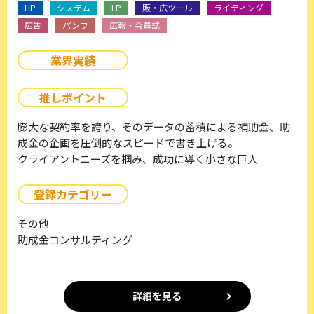
HP
システム
LP
販・広ツール
ライティング
広告
パンフ
広報・会員誌
業界実績
推しポイント
膨大な契約率を誇り、そのデータの蓄積による補助金、助
成金の企画を圧倒的なスピードで書き上げる。
クライアントニーズを掴み、成功に導く小さな巨人
登録カテゴリー
その他
助成金コンサルティング
詳細を見る