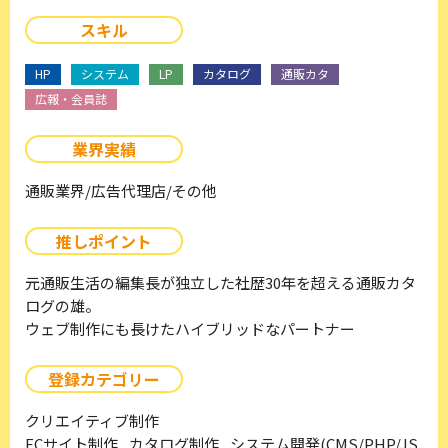
スキル
HP
システム
LP
カタログ
通販カタ
広報・会員誌
業界実績
通販業界/広告代理店/その他
推しポイント
元通販生活の編集長が独立した社歴30年を超える通販カタ
ログの雄。
ウェブ制作にも長けたハイブリッドなパートナー
登録カテゴリー
クリエイティブ制作
ECサイト制作 , カタログ制作 , システム開発(CMS/PHP/JS