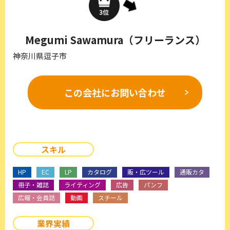
Megumi Sawamura（フリーランス）
神奈川県逗子市
この会社に
お問い合わせ
スキル
HP
EC
LP
カタログ
販・広ツール
通販カタ
冊子・雑誌
ライティング
広告
パンフ
広報・会員誌
動画
スチール
業界実績