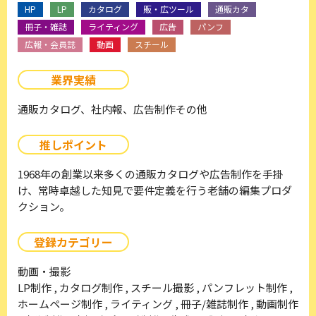
HP
LP
カタログ
販・広ツール
通販カタ
冊子・雑誌
ライティング
広告
パンフ
広報・会員誌
動画
スチール
業界実績
通販カタログ、社内報、広告制作その他
推しポイント
1968年の創業以来多くの通販カタログや広告制作を手掛
け、常時卓越した知見で要件定義を行う老舗の編集プロダ
クション。
登録カテゴリー
動画・撮影
LP制作 , カタログ制作 , スチール撮影 , パンフレット制作 ,
ホームページ制作 , ライティング , 冊子/雑誌制作 , 動画制作